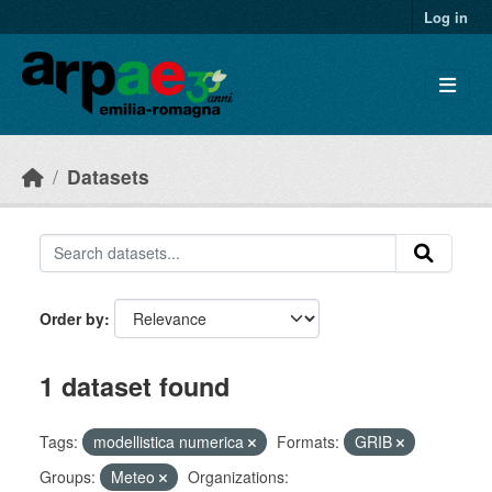
Skip to main content
Log in
Datasets
Order by
1 dataset found
Tags:
modellistica numerica
Formats:
GRIB
Groups:
Meteo
Organizations: