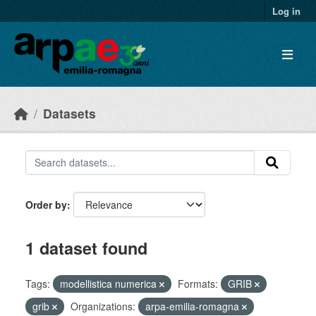
Skip to main content
Log in
Datasets
Order by
1 dataset found
Tags:
modellistica numerica
Formats:
GRIB
grib
Organizations:
arpa-emilia-romagna