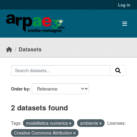
Skip to main content
Log in
Datasets
Order by
2 datasets found
Tags:
modellistica numerica
ambiente
Licenses:
Creative Commons Attribution