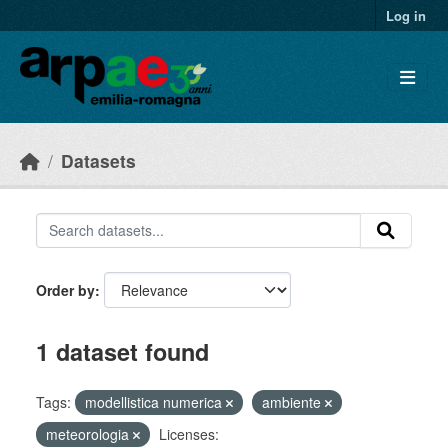
Skip to main content
Log in
Datasets
Order by
1 dataset found
Tags:
modellistica numerica
ambiente
meteorologia
Licenses: