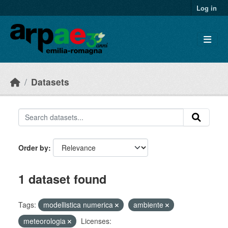
Skip to main content
Log in
Datasets
Order by
1 dataset found
Tags:
modellistica numerica
ambiente
meteorologia
Licenses: