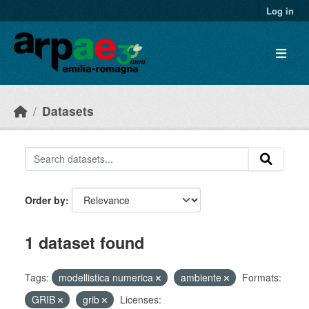
Skip to main content
Log in
Datasets
Order by
1 dataset found
Tags:
modellistica numerica
ambiente
Formats:
GRIB
grib
Licenses: