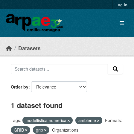
Skip to main content
Log in
Datasets
Order by
1 dataset found
Tags:
modellistica numerica
ambiente
Formats:
GRIB
grib
Organizations: