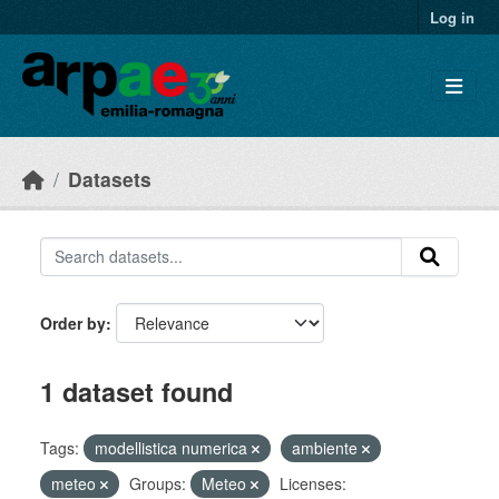
Skip to main content
Log in
Datasets
Order by
1 dataset found
Tags:
modellistica numerica
ambiente
meteo
Groups:
Meteo
Licenses: