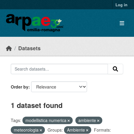
Skip to main content
Log in
Datasets
Order by
1 dataset found
Tags:
modellistica numerica
ambiente
meteorologia
Groups:
Ambiente
Formats: