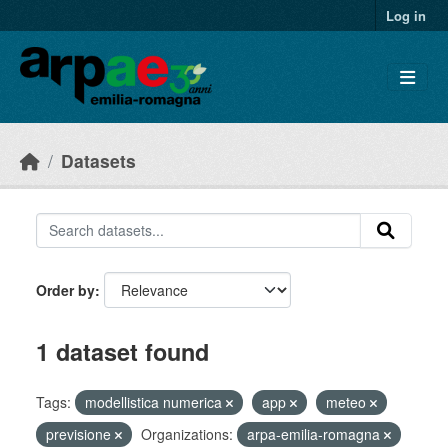
Skip to main content
Log in
Datasets
Order by
1 dataset found
Tags:
modellistica numerica
app
meteo
previsione
Organizations:
arpa-emilia-romagna