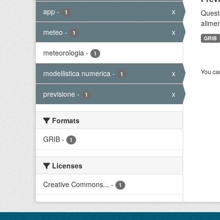
app
-
x
Quest
1
alimen
meteo
-
x
1
GRIB
meteorologia
-
1
You can
modellistica numerica
-
x
1
previsione
-
x
1
Formats
GRIB
-
1
Licenses
Creative Commons...
-
1