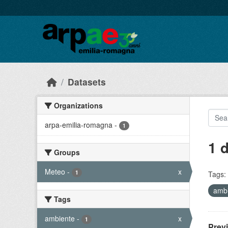
Skip to main content
Datasets
Organizations
arpa-emilia-romagna
-
1
1 
Groups
Meteo
-
x
1
Tags:
amb
Tags
ambiente
-
x
1
Prev