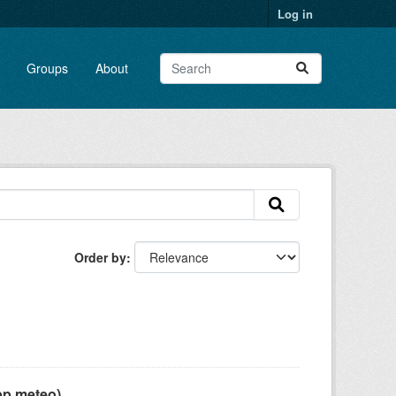
Log in
Groups
About
Order by
pp meteo)