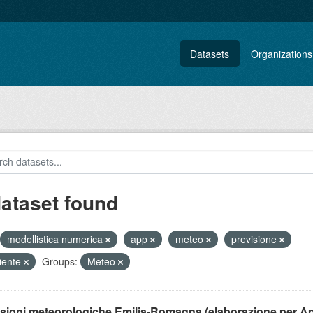
Datasets
Organizations
dataset found
modellistica numerica
app
meteo
previsione
iente
Groups:
Meteo
isioni meteorologiche Emilia-Romagna (elaborazione per A