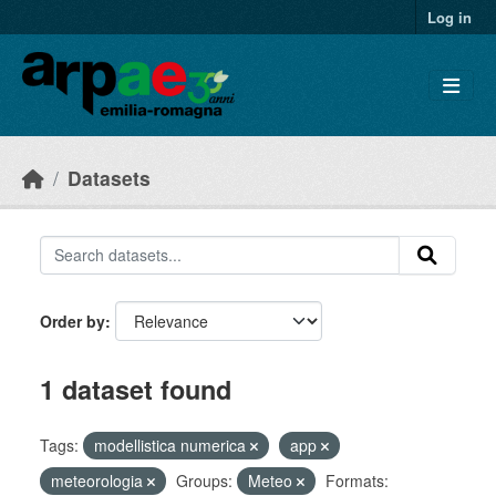
Skip to main content
Log in
Datasets
Order by
1 dataset found
Tags:
modellistica numerica
app
meteorologia
Groups:
Meteo
Formats: