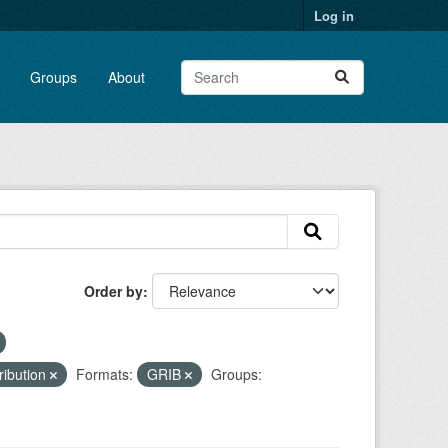
Log in
Groups
About
Order by
ribution
Formats:
GRIB
Groups: