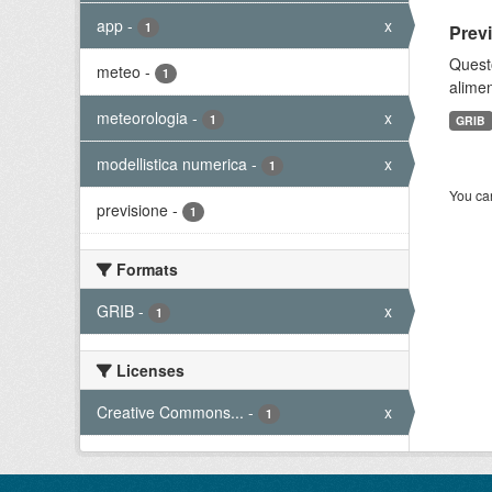
app
-
x
1
Prev
Quest
meteo
-
1
alimen
meteorologia
-
x
1
GRIB
modellistica numerica
-
x
1
You can
previsione
-
1
Formats
GRIB
-
x
1
Licenses
Creative Commons...
-
x
1