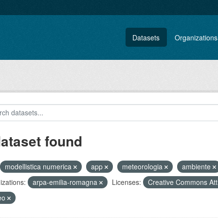
Datasets
Organizations
dataset found
modellistica numerica
app
meteorologia
ambiente
zations:
arpa-emilia-romagna
Licenses:
Creative Commons Att
eo