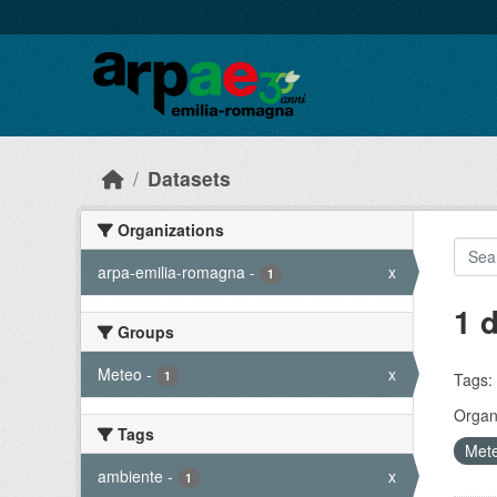
Skip to main content
Datasets
Organizations
arpa-emilia-romagna
-
x
1
1 
Groups
Meteo
-
x
1
Tags:
Organi
Tags
Met
ambiente
-
x
1