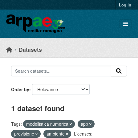
Skip to main content
Log in
Datasets
Order by
1 dataset found
Tags:
modellistica numerica
app
previsione
ambiente
Licenses: