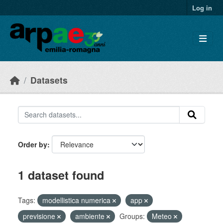
Skip to main content
Log in
Datasets
Order by
1 dataset found
Tags:
modellistica numerica
app
previsione
ambiente
Groups:
Meteo