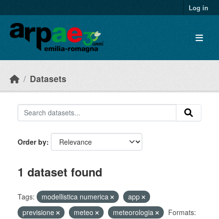
Skip to main content
Log in
Datasets
Order by
1 dataset found
Tags:
modellistica numerica
app
previsione
meteo
meteorologia
Formats: