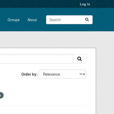
Log in
Groups
About
Order by