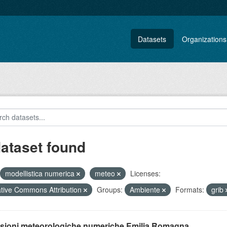
Datasets
Organizations
dataset found
modellistica numerica
meteo
Licenses:
tive Commons Attribution
Groups:
Ambiente
Formats:
grib
isioni meteorologiche numeriche Emilia Romagna