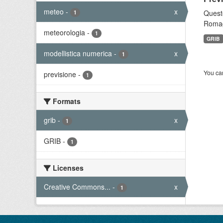
meteo
-
x
Questo
1
Romagn
meteorologia
-
1
GRIB
modellistica numerica
-
x
1
You can
previsione
-
1
Formats
grib
-
x
1
GRIB
-
1
Licenses
Creative Commons...
-
x
1