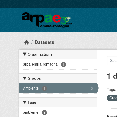
Skip to main content
Datasets
Organizations
arpa-emilia-romagna
-
1
1 
Groups
Ambiente
-
x
1
Tags:
Crea
Tags
ambiente
-
1
Prev