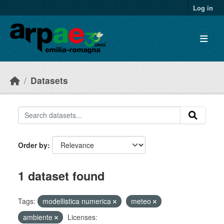
Skip to main content
Log in
Datasets
Order by
1 dataset found
Tags:
modellistica numerica
meteo
ambiente
Licenses: