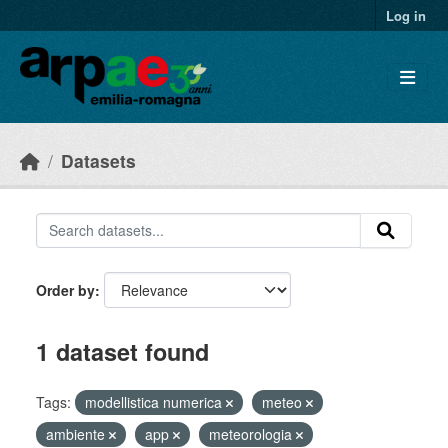
Skip to main content
Log in
Datasets
Order by
1 dataset found
Tags:
modellistica numerica
meteo
ambiente
app
meteorologia