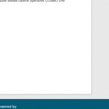
e sulle stesse catene operative COSMO che
owered by