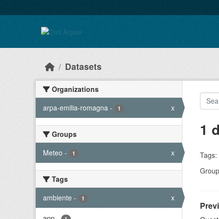
Skip to main content
Datasets
Organizations
arpa-emilia-romagna
-
x
1
1 
Groups
Meteo
-
x
1
Tags:
Group
Tags
ambiente
-
x
1
Prev
app
-
1