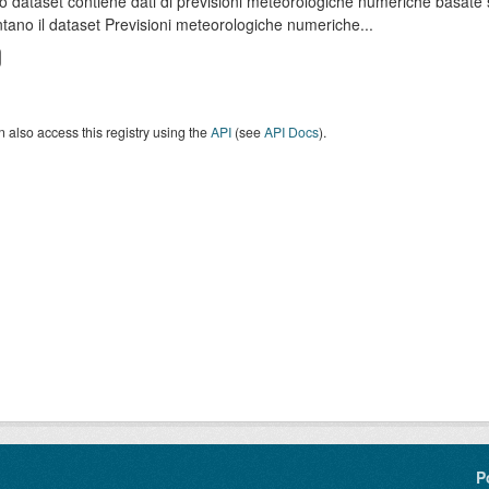
o dataset contiene dati di previsioni meteorologiche numeriche basat
tano il dataset Previsioni meteorologiche numeriche...
 also access this registry using the
API
(see
API Docs
).
P