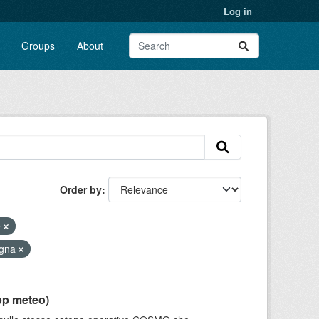
Log in
Groups
About
Order by
e
agna
pp meteo)