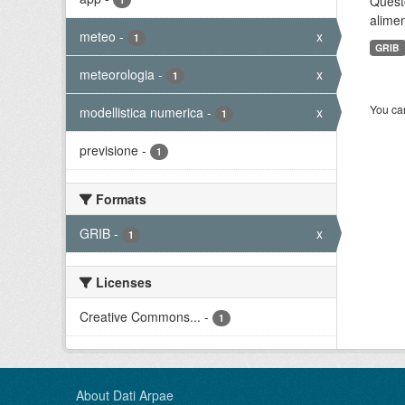
Quest
alimen
meteo
-
x
1
GRIB
meteorologia
-
x
1
You can
modellistica numerica
-
x
1
previsione
-
1
Formats
GRIB
-
x
1
Licenses
Creative Commons...
-
1
About Dati Arpae