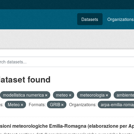
Datasets
Organizations
dataset found
modellistica numerica
meteo
meteorologia
ambient
s:
Meteo
Formats:
GRIB
Organizations:
arpa-emilia-rom
isioni meteorologiche Emilia-Romagna (elaborazione per A