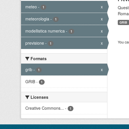
meteo
-
x
Questo
1
Romagn
meteorologia
-
x
1
GRIB
modellistica numerica
-
x
1
You can
previsione
-
x
1
Formats
grib
-
x
1
GRIB
-
1
Licenses
Creative Commons...
-
1