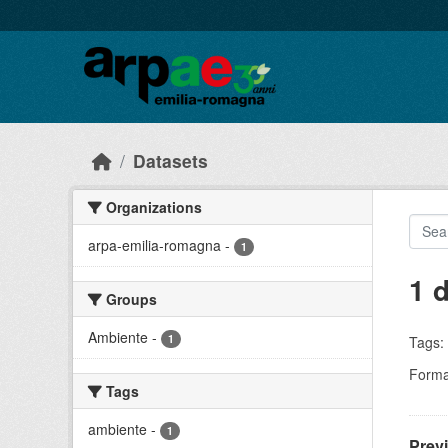
Skip to main content
Datasets
Organizations
arpa-emilia-romagna
-
1
1 
Groups
Ambiente
-
1
Tags:
Forma
Tags
ambiente
-
1
Prev