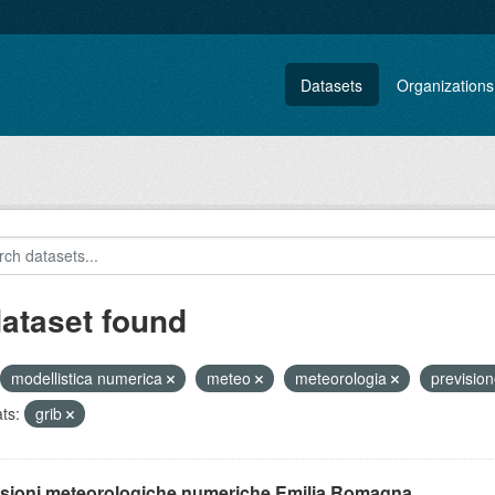
Datasets
Organizations
dataset found
modellistica numerica
meteo
meteorologia
previsio
ts:
grib
isioni meteorologiche numeriche Emilia Romagna