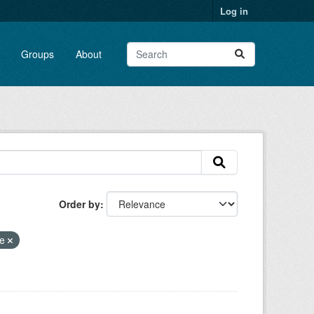
Log in
Groups
About
Order by
ne