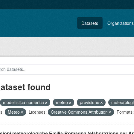
Datasets
Organizations
dataset found
modellistica numerica
meteo
previsione
meteorolog
s:
Meteo
Licenses:
Creative Commons Attribution
Formats:
isioni meteorologiche Emilia-Romagna (elaborazione per A