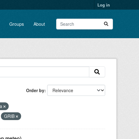
Log in
Groups
About
Order by
ia
GRIB
pp meteo)