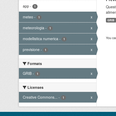
app
-
Quest
1
alimen
meteo
-
x
1
GRIB
meteorologia
-
x
1
You can
modellistica numerica
-
x
1
previsione
-
x
1
Formats
GRIB
-
x
1
Licenses
Creative Commons...
-
x
1