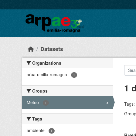
Skip to main content
Datasets
Organizations
arpa-emilia-romagna
-
1
1 
Groups
Meteo
-
x
1
Tags:
Group
Tags
ambiente
-
1
Prev