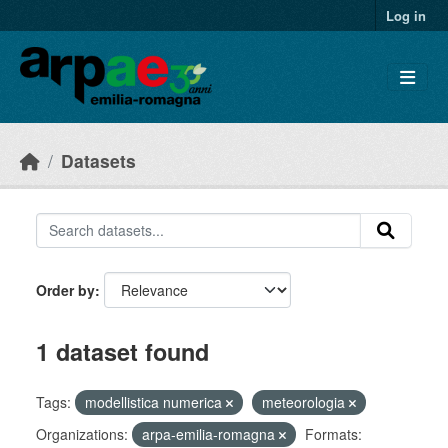
Skip to main content
Log in
Datasets
Order by
1 dataset found
Tags:
modellistica numerica
meteorologia
Organizations:
arpa-emilia-romagna
Formats: