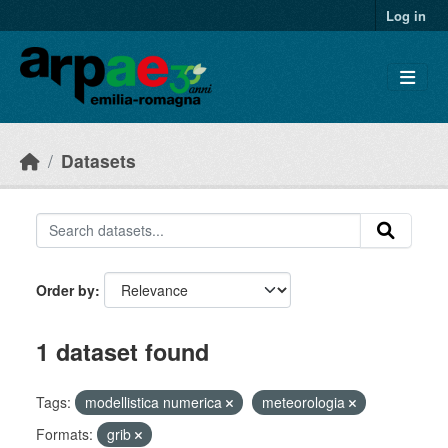
Skip to main content
Log in
Datasets
Order by
1 dataset found
Tags:
modellistica numerica
meteorologia
Formats:
grib