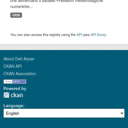
che alimentano il dataset Previsioni meteorologiche
numeriche...
GRIB
You can also access this registry using the
API
(see
API Docs
).
About Dati Arpae
CKAN API
CKAN Association
Powered by
Language