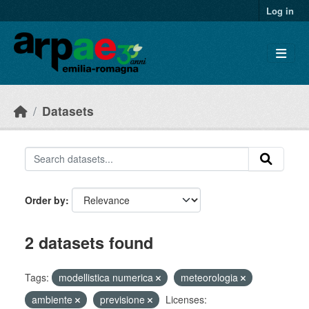
Skip to main content
Log in
Datasets
Order by
2 datasets found
Tags:
modellistica numerica
meteorologia
ambiente
previsione
Licenses: