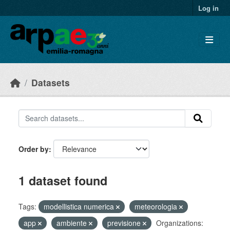
Skip to main content
Log in
Datasets
Order by
1 dataset found
Tags:
modellistica numerica
meteorologia
app
ambiente
previsione
Organizations: