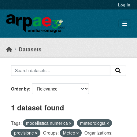
Skip to main content
Log in
Datasets
Order by
1 dataset found
Tags:
modellistica numerica
meteorologia
previsione
Groups:
Meteo
Organizations: