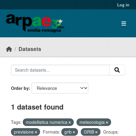
Skip to main content
Log in
Datasets
Order by
1 dataset found
Tags:
modellistica numerica
meteorologia
previsione
Formats:
grib
GRIB
Groups: