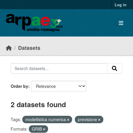
Skip to main content
Log in
Datasets
Order by
2 datasets found
Tags:
modellistica numerica
previsione
Formats:
GRIB