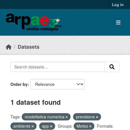
Skip to main content
Log in
Datasets
Order by
1 dataset found
Tags:
modellistica numerica
previsione
ambiente
app
Groups:
Meteo
Formats: