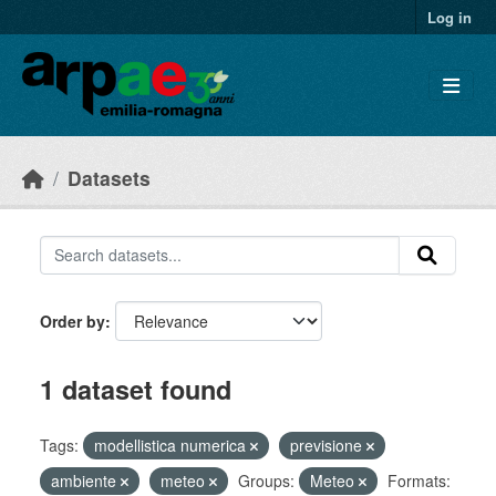
Skip to main content
Log in
Datasets
Order by
1 dataset found
Tags:
modellistica numerica
previsione
ambiente
meteo
Groups:
Meteo
Formats: