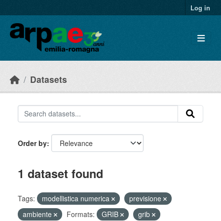
Skip to main content
Log in
Datasets
Order by
1 dataset found
Tags:
modellistica numerica
previsione
ambiente
Formats:
GRIB
grib