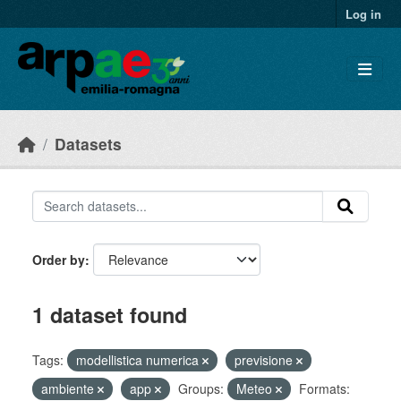
Skip to main content
Log in
Datasets
Order by
1 dataset found
Tags:
modellistica numerica
previsione
ambiente
app
Groups:
Meteo
Formats: