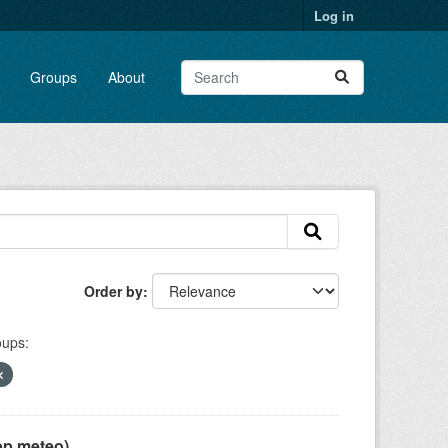
Log in
Groups
About
Order by
ups:
pp meteo)