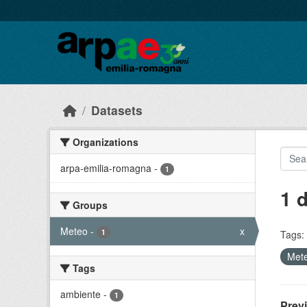
Skip to main content
Datasets
Organizations
arpa-emilia-romagna
-
1
1 
Groups
Meteo
-
x
1
Tags:
Met
Tags
ambiente
-
1
Prev