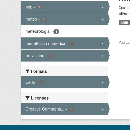
app
-
x
Quest
1
alimen
meteo
-
x
1
GRIB
meteorologia
-
1
You can
modellistica numerica
-
x
1
previsione
-
x
1
Formats
GRIB
-
x
1
Licenses
Creative Commons...
-
x
1