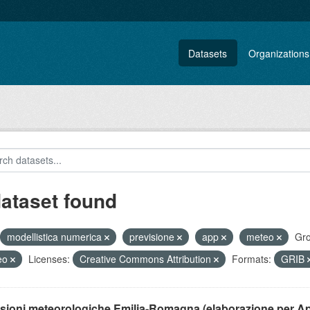
Datasets
Organizations
dataset found
modellistica numerica
previsione
app
meteo
Gro
eo
Licenses:
Creative Commons Attribution
Formats:
GRIB
isioni meteorologiche Emilia-Romagna (elaborazione per A