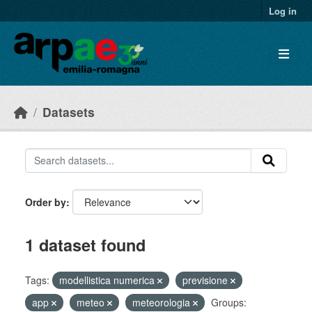
Skip to main content
Log in
Datasets
Order by
1 dataset found
Tags:
modellistica numerica
previsione
app
meteo
meteorologia
Groups: