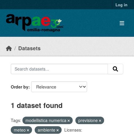
Skip to main content
Log in
Datasets
Order by
1 dataset found
Tags:
modellistica numerica
previsione
meteo
ambiente
Licenses: