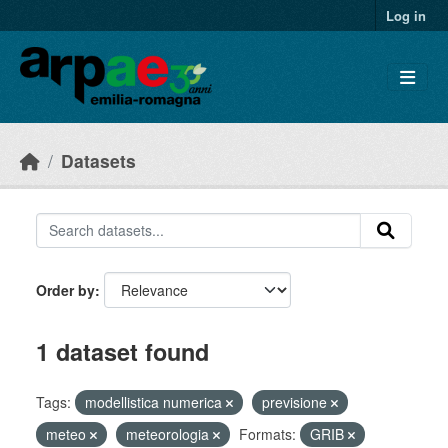
Skip to main content
Log in
Datasets
Order by
1 dataset found
Tags:
modellistica numerica
previsione
meteo
meteorologia
Formats:
GRIB