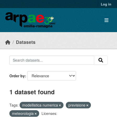
Skip to main content
Log in
Datasets
Order by
1 dataset found
Tags:
modellistica numerica
previsione
meteorologia
Licenses: