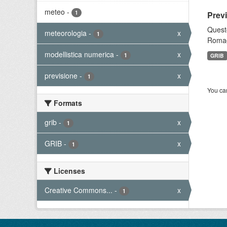
meteo
-
1
Prev
Questo
meteorologia
-
x
1
Romagn
modellistica numerica
-
x
1
GRIB
previsione
-
x
1
You can
Formats
grib
-
x
1
GRIB
-
x
1
Licenses
Creative Commons...
-
x
1