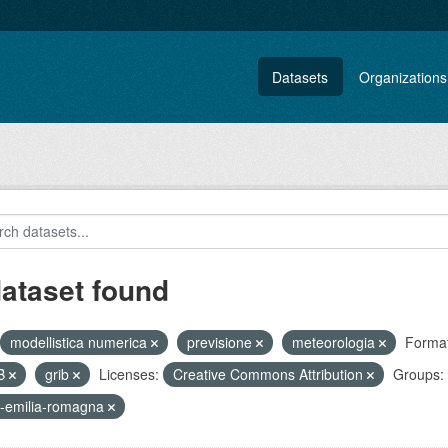
Datasets
Organizations
dataset found
modellistica numerica
previsione
meteorologia
Format
B
grib
Licenses:
Creative Commons Attribution
Groups:
-emilia-romagna