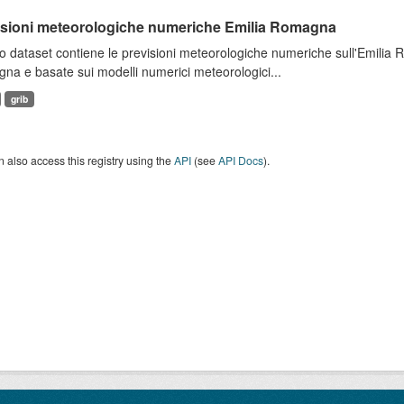
isioni meteorologiche numeriche Emilia Romagna
 dataset contiene le previsioni meteorologiche numeriche sull'Emilia
a e basate sui modelli numerici meteorologici...
grib
 also access this registry using the
API
(see
API Docs
).