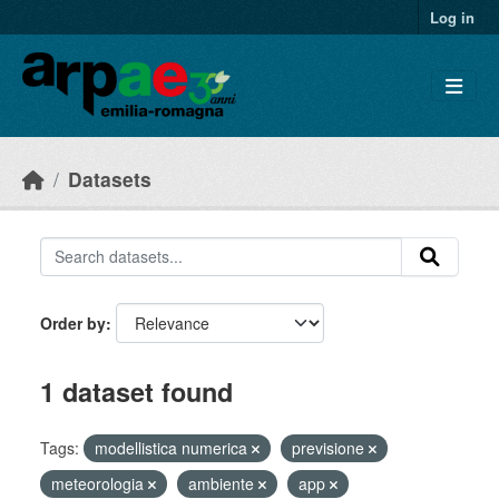
Skip to main content
Log in
Datasets
Order by
1 dataset found
Tags:
modellistica numerica
previsione
meteorologia
ambiente
app