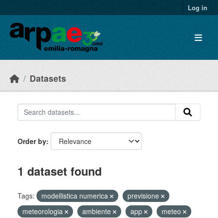
Skip to main content
Log in
Datasets
Order by
1 dataset found
Tags:
modellistica numerica
previsione
meteorologia
ambiente
app
meteo