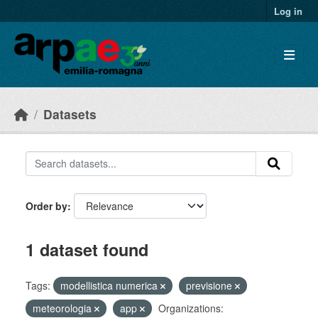
Skip to main content
Log in
Datasets
Order by
1 dataset found
Tags:
modellistica numerica
previsione
meteorologia
app
Organizations: