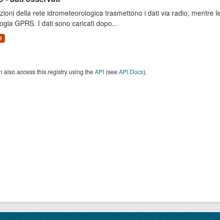
zioni della rete idrometeorologica trasmettono i dati via radio, mentre
ogia GPRS. I dati sono caricati dopo...
d
 also access this registry using the
API
(see
API Docs
).