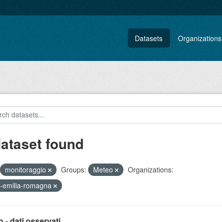
Datasets
Organizations
dataset found
monitoraggio
Groups:
Meteo
Organizations:
-emilia-romagna
 - dati osservati