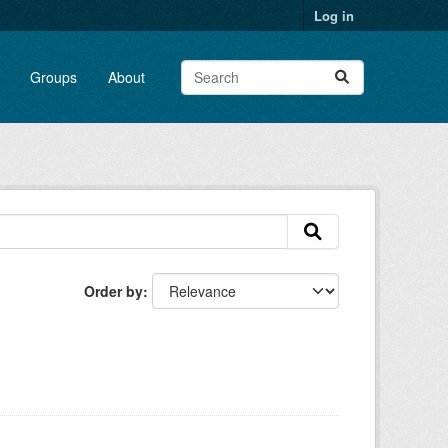
Log in
Groups
About
Order by