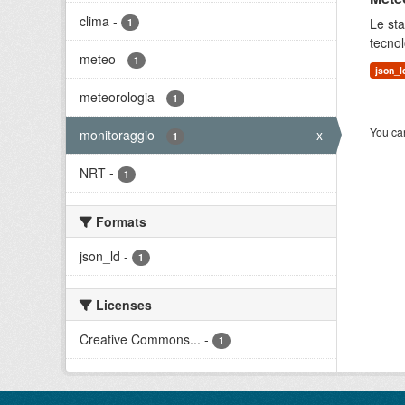
clima
-
Le sta
1
tecnol
meteo
-
1
json_l
meteorologia
-
1
You can
monitoraggio
-
x
1
NRT
-
1
Formats
json_ld
-
1
Licenses
Creative Commons...
-
1