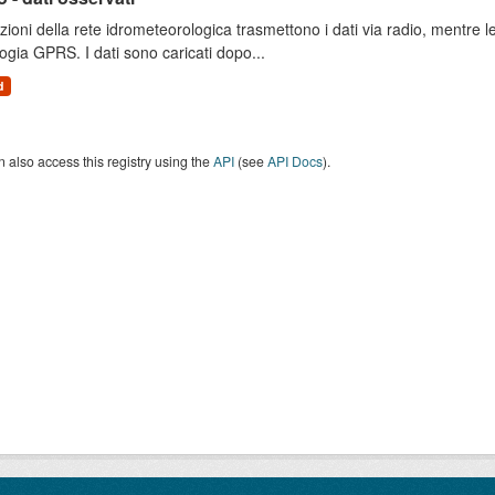
zioni della rete idrometeorologica trasmettono i dati via radio, mentre
ogia GPRS. I dati sono caricati dopo...
d
 also access this registry using the
API
(see
API Docs
).