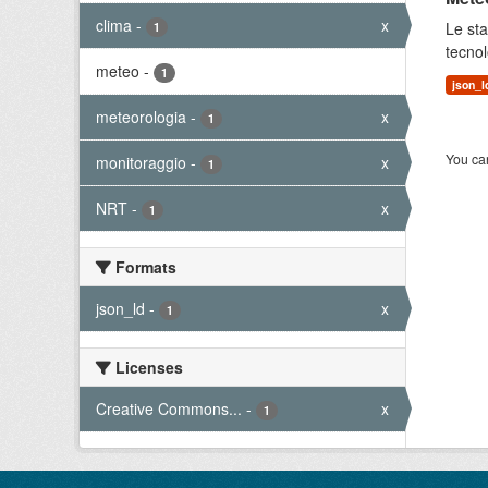
clima
-
x
Le sta
1
tecnol
meteo
-
1
json_l
meteorologia
-
x
1
You can
monitoraggio
-
x
1
NRT
-
x
1
Formats
json_ld
-
x
1
Licenses
Creative Commons...
-
x
1