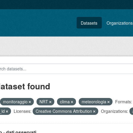
Datasets
Organizations
dataset found
monitoraggio
NRT
clima
meteorologia
Formats:
_ld
Licenses:
Creative Commons Attribution
Organizations:
 - dati osservati