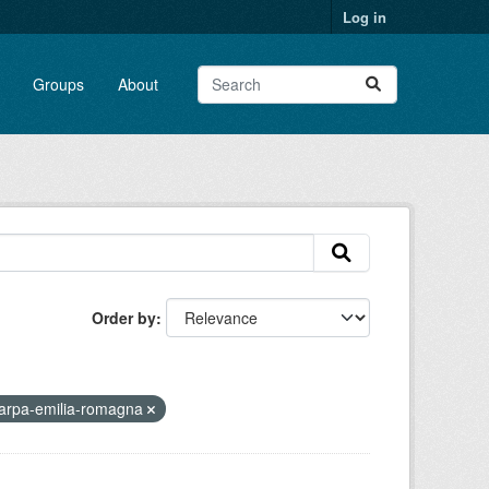
Log in
Groups
About
Order by
arpa-emilia-romagna