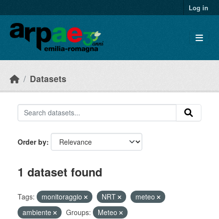
Skip to main content
Log in
Datasets
Order by
1 dataset found
Tags:
monitoraggio
NRT
meteo
ambiente
Groups:
Meteo