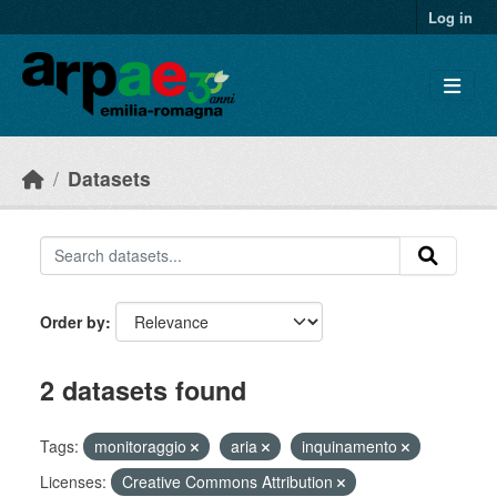
Skip to main content
Log in
Datasets
Order by
2 datasets found
Tags:
monitoraggio
aria
inquinamento
Licenses:
Creative Commons Attribution