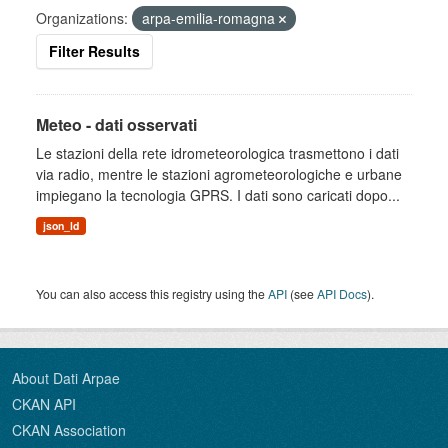
Organizations:
arpa-emilia-romagna
Filter Results
Meteo - dati osservati
Le stazioni della rete idrometeorologica trasmettono i dati
via radio, mentre le stazioni agrometeorologiche e urbane
impiegano la tecnologia GPRS. I dati sono caricati dopo...
json_ld
You can also access this registry using the
API
(see
API Docs
).
About Dati Arpae
CKAN API
CKAN Association