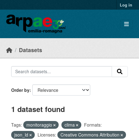
Skip to main content
Log in
Datasets
Order by
1 dataset found
Tags:
monitoraggio
clima
Formats:
json_ld
Licenses:
Creative Commons Attribution