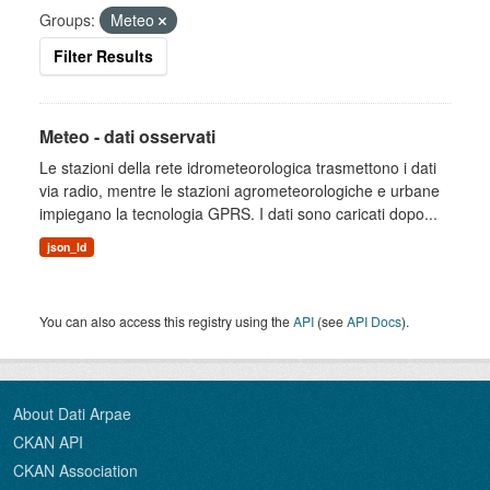
Groups:
Meteo
Filter Results
Meteo - dati osservati
Le stazioni della rete idrometeorologica trasmettono i dati
via radio, mentre le stazioni agrometeorologiche e urbane
impiegano la tecnologia GPRS. I dati sono caricati dopo...
json_ld
You can also access this registry using the
API
(see
API Docs
).
About Dati Arpae
CKAN API
CKAN Association