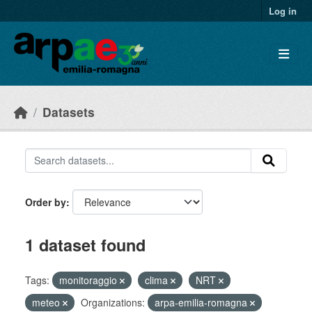
Skip to main content
Log in
Datasets
Order by
1 dataset found
Tags:
monitoraggio
clima
NRT
meteo
Organizations:
arpa-emilia-romagna