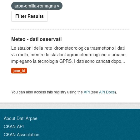
arpa-emilia-romagna
Filter Results
Meteo - dati osservati
Le stazioni della rete idrometeorologica trasmettono i dati
via radio, mentre le stazioni agrometeorologiche e urbane
impiegano la tecnologia GPRS. I dati sono caricati dopo...
json_ld
You can also access this registry using the
API
(see
API Docs
).
About Dati Arpae
CKAN API
CKAN Association