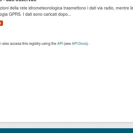
zioni della rete idrometeorologica trasmettono i dati via radio, mentre
ogia GPRS. I dati sono caricati dopo...
d
 also access this registry using the
API
(see
API Docs
).