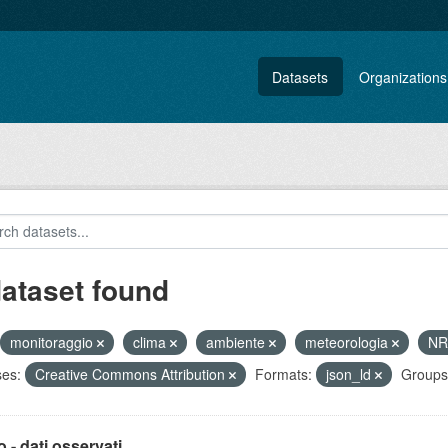
Datasets
Organizations
dataset found
monitoraggio
clima
ambiente
meteorologia
N
ses:
Creative Commons Attribution
Formats:
json_ld
Groups
 - dati osservati