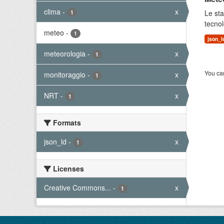
clima
-
x
Le sta
1
tecnol
meteo
-
1
json_l
meteorologia
-
x
1
You can
monitoraggio
-
x
1
NRT
-
x
1
Formats
json_ld
-
x
1
Licenses
Creative Commons...
-
x
1