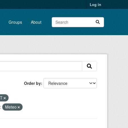
Log in
Groups
About
Order by
RT
:
Meteo