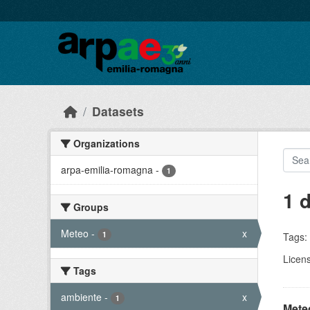
Skip to main content
Datasets
Organizations
arpa-emilia-romagna
-
1
1 
Groups
Meteo
-
x
1
Tags:
Licen
Tags
ambiente
-
x
1
Meteo